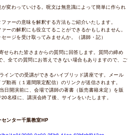
境が変わっていける。呪文は無意識によって簡単に作られ
タファーの意味を解釈する方法もご紹介いたします。
ファーの解釈にも役立てることができるかもしれません。
ッセージを受け取ってみませんか。（講師・記）
に寄せられた皆さまからの質問に回答します。質問の締め
で、全ての質問にお答えできない場合もありますので、ご
ンラインでの受講ができるハイブリッド講座です。メール
イブ動画（１週間限定配信）のリンクが送信されます。
。当日開演前に、会場で講師の著書（販売書籍未定）を販
20名様に、講演会終了後、サインをいたします。
ーセンター千葉教室HP
/chiba/1e912980-9e00-25b8-41ce-62bfebf013cc