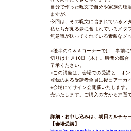
自分で作った呪文で自分や家族の環
ますが、
今回は、その呪文に含まれているメ
私たちが見る夢に含まれているメタ
無意識が送ってくれている素敵なメ
※後半のＱ＆Ａコーナーでは、事前
切りは11月10日（木）。
時間の都合
了承ください。
※この講座は、会場での受講と、オ
登録のある受講者全員に後日アーカ
※会場にてサイン会開催いたします
売いたします。ご購入の方から抽選で
詳細・お申し込みは、
朝日カルチャ
【会場受講】
https://www.asahiculture.jp/course