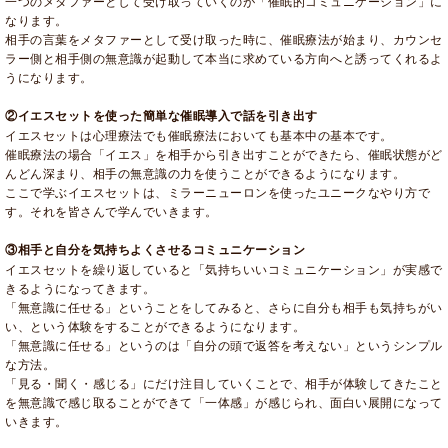
一つのメタファーとして受け取っていくのが「催眠的コミュニケーション」に
なります。
相手の言葉をメタファーとして受け取った時に、催眠療法が始まり、カウンセ
ラー側と相手側の無意識が起動して本当に求めている方向へと誘ってくれるよ
うになります。
②イエスセットを使った簡単な催眠導入で話を引き出す
イエスセットは心理療法でも催眠療法においても基本中の基本です。
催眠療法の場合「イエス」を相手から引き出すことができたら、催眠状態がど
んどん深まり、相手の無意識の力を使うことができるようになります。
ここで学ぶイエスセットは、ミラーニューロンを使ったユニークなやり方で
す。それを皆さんで学んでいきます。
③相手と自分を気持ちよくさせるコミュニケーション
イエスセットを繰り返していると「気持ちいいコミュニケーション」が実感で
きるようになってきます。
「無意識に任せる」ということをしてみると、さらに自分も相手も気持ちがい
い、という体験をすることができるようになります。
「無意識に任せる」というのは「自分の頭で返答を考えない」というシンプル
な方法。
「見る・聞く・感じる」にだけ注目していくことで、相手が体験してきたこと
を無意識で感じ取ることができて「一体感」が感じられ、面白い展開になって
いきます。