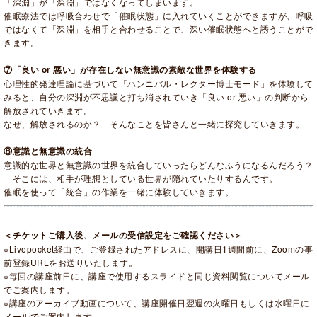
「深淵」が「深淵」ではなくなってしまいます。
催眠療法では呼吸合わせで「催眠状態」に入れていくことができますが、呼吸
ではなくて「深淵」を相手と合わせることで、深い催眠状態へと誘うことがで
きます。
⑦「良い or 悪い」が存在しない無意識の素敵な世界を体験する
心理性的発達理論に基づいて「ハンニバル・レクター博士モード」を体験して
みると、自分の深淵が不思議と打ち消されていき「良い
or
悪い」の判断から
解放されていきます。
なぜ、解放されるのか？ そんなことを皆さんと一緒に探究していきます。
⑧意識と無意識の統合
意識的な世界と無意識の世界を統合していったらどんなふうになるんだろう？
そこには、相手が理想としている世界が隠れていたりするんです。
催眠を使って「統合」の作業を一緒に体験していきます。
＜チケットご購入後、メールの受信設定をご確認ください＞
※Livepocket経由で、ご登録されたアドレスに、開講日1週間前に、Zoomの事
前登録URLをお送りいたします。
※毎回の講座前日に、講座で使用するスライドと同じ資料閲覧についてメール
でご案内します。
※講座のアーカイブ動画について、講座開催日翌週の火曜日もしくは水曜日に
メールでご案内します。