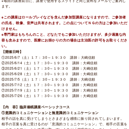
※毎回の講座前日に、講座で使用するスライドと同じ資料をメールでご案内し
ます。
※この講座はロールプレイなどを含んだ参加型講座になりますので、ご参加者
の氏名、映像、音声は共有されます。この点についてＮＧの方はご参加いただ
けません。
※専門家はもちろんのこと、どなたでもご参加いただけますが、多少過激な内
容も含みますので、医療にお掛かりの方の場合は主治医の許可をお取りくださ
い。
【開催日時】
①2025/6/7
（土）１７：３0～１９:３０ 講師：大嶋信頼
②2025/6/14（土）１７：３0～１９:３０ 講師：大嶋信頼
③2025/6/21
（土）１７：３0～１９:３０ 講師：大嶋信頼
④2025/6/28（土）１７：３0～１９:３０ 講師：大嶋信頼
⑤2025/7/5（土）１７：３0～１９:３０ 講師：大嶋信頼
⑥2025/7/12（土）１７：３0～１９:３０ 講師：大嶋信頼
⑦2025/7/19（土）１７：３0～１９:３０ 講師：大嶋信頼
⑧2025/7/26（土）１７：３0～１９:３０ 講師：大嶋信頼
【内 容】臨床催眠講座ベーシックコース
①意識的コミュニケーションと無意識的コミュニケーション
相手の話を真に受けてしまうとさまざまな感情に振り回されてしまいます。
相手の言葉を真に受けるのが「意識的コミュニケーション」で、相手の言葉を