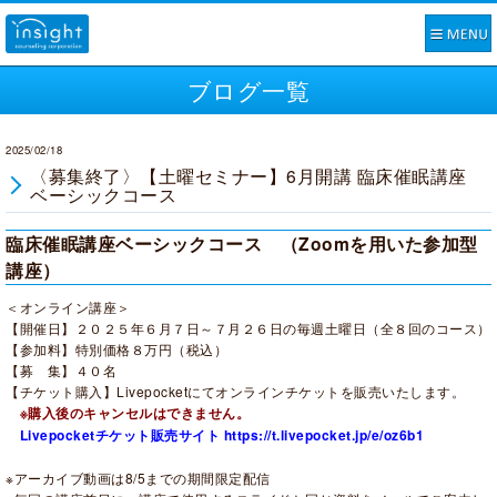
ブログ一覧
2025/02/18
〈募集終了〉【土曜セミナー】6月開講 臨床催眠講座
ベーシックコース
臨床催眠講座ベーシックコース （Zoomを用いた参加型
講座）
＜オンライン講座＞
【開催日】２０２５年６月７日～７月２６
日
の毎週土曜日（全８回のコース）
【参加料】特別価格８万円（税込）
【募 集】４０名
【チケット購入】Livepocketにてオンラインチケットを販売いたします。
※購入後のキャンセルはできません。
Livepocketチケット販売サイト https://t.livepocket.jp/e/oz6b1
※アーカイブ動画は8/5までの期間限定配信