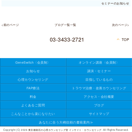
セミナーのお知らせ
<前のページ
ブログ一覧一覧
次のページ>
03-3433-2721
TOP
GeneSwitch
〈会員制〉
オンライン講座
〈会員制〉
お知らせ
講演・セミナー
心理
カウンセリング
目指しているもの
FAP療法
トラウマ治療・改善カウンセリング
料金
アクセス・会社概要
よくあるご質問
ブログ
こんなことから楽になりたい
サイトマップ
あなたに合う大嶋信頼の書籍案内≫
Copyright (C) 2026
東京都港区の心理カウンセリング室 インサイト・カウンセリング
. All Rights Reserved.