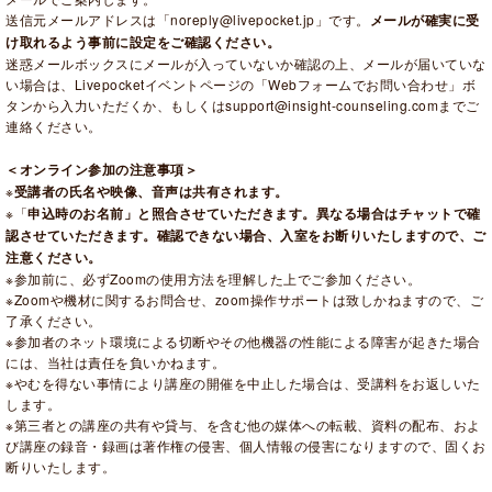
送信元メールアドレスは「noreply@livepocket.jp」です。
メールが確実に受
け取れるよう事前に設定をご確認ください。
迷惑メールボックスにメールが入っていないか確認の上、メールが届いていな
い場合は、Livepocketイベントページの「Webフォームでお問い合わせ」ボ
タンから入力いただくか、もしくはsupport@insight-counseling.comまでご
連絡ください。
＜オンライン参加の注意事項＞
※
受講者の氏名や映像、音声は共有されます。
※「
申込時のお名前」と照合させていただきます。異なる場合はチャットで確
認させていただきます。確認できない場合、入室をお断りいたしますので、ご
注意ください。
※参加前に、必ずZoomの使用方法を理解した上でご参加ください。
※Zoomや機材に関するお問合せ、zoom操作サポートは致しかねますので、ご
了承ください。
※参加者のネット環境による切断やその他機器の性能による障害が起きた場合
には、当社は責任を負いかねます。
※やむを得ない事情により講座の開催を中止した場合は、受講料をお返しいた
します。
※第三者との講座の共有や貸与、を含む他の媒体への転載、資料の配布、およ
び講座の録音・録画は著作権の侵害、個人情報の侵害になりますので、固くお
断りいたします。