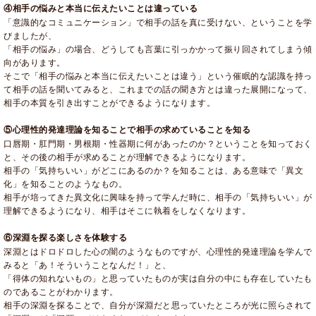
④相手の悩みと本当に伝えたいことは違っている
「意識的なコミュニケーション」で相手の話を真に受けない、ということを学
びましたが、
「相手の悩み」の場合、どうしても言葉に引っかかって振り回されてしまう傾
向があります。
そこで「相手の悩みと本当に伝えたいことは違う」という催眠的な認識を持っ
て相手の話を聞いてみると、これまでの話の聞き方とは違った展開になって、
相手の本質を引き出すことができるようになります。
⑤心理性的発達理論を知ることで相手の求めていることを知る
口唇期・肛門期・男根期・性器期に何があったのか？ということを知っておく
と、その後の相手が求めることが理解できるようになります。
相手の「気持ちいい」がどこにあるのか？を知ることは、ある意味で「異文
化」を知ることのようなもの。
相手が培ってきた異文化に興味を持って学んだ時に、相手の「気持ちいい」が
理解できるようになり、相手はそこに執着をしなくなります。
⑥深淵を探る楽しさを体験する
深淵とはドロドロした心の闇のようなものですが、心理性的発達理論を学んで
みると「あ！そういうことなんだ！」と、
「得体の知れないもの」と思っていたものが実は自分の中にも存在していたも
のであることがわかります。
相手の深淵を探ることで、自分が深淵だと思っていたところが光に照らされて