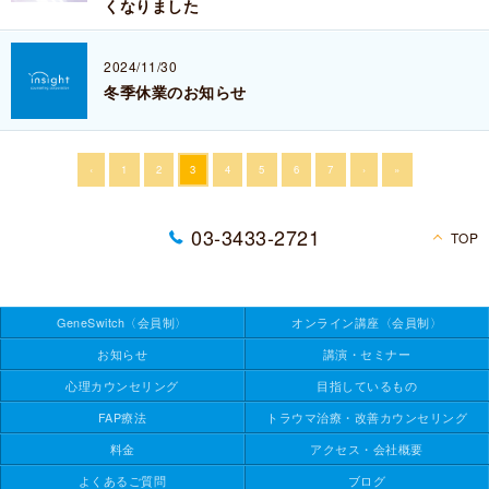
くなりました
2024/11/30
冬季休業のお知らせ
‹
1
2
3
4
5
6
7
›
»
03-3433-2721
TOP
GeneSwitch
〈会員制〉
オンライン講座
〈会員制〉
お知らせ
講演・セミナー
心理
カウンセリング
目指しているもの
FAP療法
トラウマ治療・改善カウンセリング
料金
アクセス・会社概要
よくあるご質問
ブログ