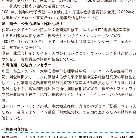
ラー養成など幅広い領域で活躍している。
2021年、長年の母子保健への貢献により厚生労働大臣表彰を受賞。2022年か
ら産業ダイアローグ研究所noteで情報発信を始めている。
泉 園子 公認心理師・臨床心理士
お茶の水女子大学大学院人間文化研究科修了。株式会社IFF電話相談室室長、
ＩＦＦ相談室室長を経て、株式会社インサイト・カウンセリング室長。
2003年4月から2013年3月まで世田谷区烏山保健福祉センターにて、酒害相
談、依存症相談を担当。
現在、株式会社インサイト・カウンセリングにてカウンセリング業務の他、カ
ウンセラー養成講座の講師を担当している。
大嶋信頼 心理カウンセラー
米国・私立アズベリー大学心理学部心理学科卒業。アルコール依存症専門病
院、周愛利田クリニックに勤務する傍ら東京都精神医学総合研究所の研修生と
して、また嗜癖問題臨床研究所付属原宿相談室非常勤職員として依存症に対す
る対応を学ぶ。嗜癖問題臨床研究所付属原宿相談室室長、株式会社アイエフエ
フ代表取締役を経て、現在、株式会社インサイト・カウンセリング代表取締
役。
日々のカウンセリングの他、本の執筆多数。講演会やブログ「緊張しちゃう人
たち」、会員制オンライン講座「無意識の旅」で自由に生きるための情報を発
信している。
＜募集内容詳細＞
開催日時： ２０２４年１１月１６日（土）午後3時～7時、１７日（日）午