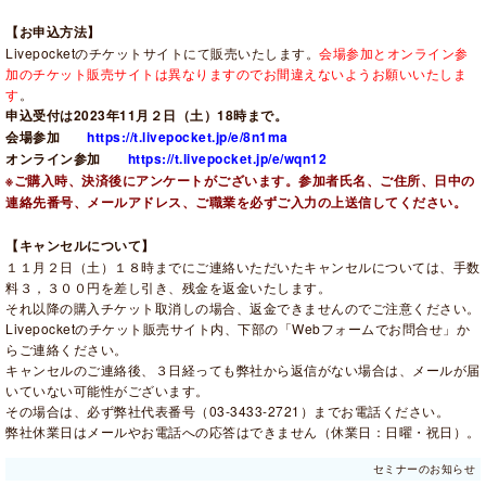
【お申込方法】
Livepocketのチケットサイトにて販売いたします。
会場参加とオンライン参
加のチケット販売サイトは異なりますのでお間違えないようお願いいたしま
す
。
申込受付は2023年11月２日（土）18時まで。
会場参加
https://t.livepocket.jp/e/8n1ma
オンライン参加
https://t.livepocket.jp/e/wqn12
※ご購入時、決済後にアンケートがございます。参加者氏名、ご住所、日中の
連絡先番号、メールアドレス、ご職業を必ずご入力の上送信してください。
【キャンセルについて】
１１月２日（土）１８時までにご連絡いただいたキャンセルについては、手数
料３，３００円を差し引き、残金を返金いたします。
それ以降の購入チケット取消しの場合、返金できませんのでご注意ください。
Livepocketのチケット販売サイト内、下部の「Webフォームでお問合せ」か
らご連絡ください。
キャンセルのご連絡後、３日経っても弊社から返信がない場合は、メールが届
いていない可能性がございます。
その場合は、必ず弊社代表番号（03-3433-2721）までお電話ください。
弊社休業日はメールやお電話への応答はできません（休業日：日曜・祝日）。
セミナーのお知らせ