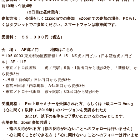
前10時～午後4時
（2日目は昼休憩有）
参加方法：
会場もしくはZoomでの参加 ※Zoomでの参加の場合、PCもし
くはタブレットでご参加ください。スマートフォンは非推奨です。
受講料： ５５，０００円（税込）
会 場： AP虎ノ門
地図はこちら
〒105-0003 東京都港区西新橋1-6-15 NS虎ノ門ビル（日本酒造虎ノ門ビ
ル） 3F・11F
・東京メトロ銀座線 「虎ノ門駅」9番・1番出口から徒歩3分、「新橋駅」か
ら徒歩8分
・JR線「新橋駅」日比谷口から徒歩8分
・都営三田線「内幸町駅」A4a出口から徒歩3分
・東京メトロ千代田線「霞ヶ関駅」C3出口から徒歩4分
受講資格：
Pre上級セミナーを受講された方、もしくは上級コース Ver. χ
（心に聞く）以降（~2019年）のバージョンを受講された方
および、以下の条件をご了承いただける方のみとします
。
会場参加、Zoom参加共通：
・指の反応が出る方（指の反応が出ないことへのフォローは行いません）
・心に聞くことができる方（「心に聞けない」ことへのフォローは行いませ