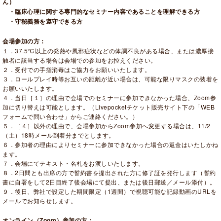
ん）
・臨床心理に関する専門的なセミナー内容であることを理解できる方
・守秘義務を遵守できる方
会場参加の方：
１．37.5℃以上の発熱や風邪症状などの体調不良がある場合、または濃厚接
触者に該当する場合は会場での参加をお控えください。
２．受付での手指消毒はご協力をお願いいたします。
３．ロールプレイ時等お互いの距離が近い場合は、可能な限りマスクの装着を
お願いいたします。
４．当日［１］の理由で会場でのセミナーに参加できなかった場合、Zoom参
加に切り替えは可能とします。（Livepocketチケット販売サイト下の「WEB
フォームで問い合わせ」からご連絡ください。）
５．［４］以外の理由で、会場参加からZoom参加へ変更する場合は、11/2
（土）18時メール到着分までとします。
６．参加者の理由によりセミナーに参加できなかった場合の返金はいたしかね
ます。
７．会場にてテキスト・名札をお渡しいたします。
８．2日間とも出席の方で誓約書を提出された方に修了証を発行します（誓約
書に自署をして2日目終了後会場にて提出、または後日郵送／メール添付）。
９．後日、弊社で設定した期間限定（1週間）で視聴可能な記録動画のURLを
メールでお知らせします。
オンライン（Zoom）参加の方：