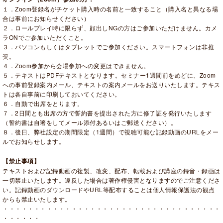
１．Zoom登録名がチケット購入時の名前と一致すること（購入名と異なる場
合は事前にお知らせください）
２．ロールプレイ時に限らず、顔出しNGの方はご参加いただけません。カメ
ラONでご参加いただくこと。
３．パソコンもしくはタブレットでご参加ください。スマートフォンは非推
奨。
４．Zoom参加から会場参加への変更はできません。
５．テキストはPDFテキストとなります。セミナー1週間前をめどに、Zoom
への事前登録案内メール、テキストの案内メールをお送りいたします。テキス
トは各自事前に印刷しておいてください。
６．自動で出席をとります。
７．2日間とも出席の方で誓約書を提出された方に修了証を発行いたします
（誓約書は自署をしてメール添付あるいはご郵送ください）。
８．後日、弊社設定の期間限定（1週間）で視聴可能な記録動画のURLをメー
ルでお知らせします。
【禁止事項】
テキストおよび記録動画の複製、改変、配布、転載および講座の録音・録画は
一切禁止いたします。違反した場合は著作権侵害となりますのでご注意くださ
い。記録動画のダウンロードやURL等配布することは個人情報保護法の観点
からも禁止いたします。
・・・・・・・・・・・・・・・・・・・・・・・・・・・・・・・・・・・
・・・・・・