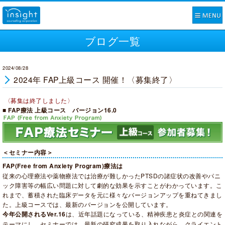
ブログ一覧
2024/08/28
2024年 FAP上級コース 開催！〈募集終了〉
〈募集は終了しました〉
■ FAP療法 上級コース バージョン16.0
＜セミナー内容＞
FAP(Free from Anxiety Program)療法は
従来の心理療法や薬物療法では治療が難しかったPTSDの諸症状の改善やパニ
ック障害等の幅広い問題に対して劇的な効果を示すことがわかっています。
こ
れまで、蓄積された臨床データを元に様々なバージョンアップを重ねてきまし
た。上級コースでは、最新のバージョンを公開しています。
今年公開されるVer.16
は、近年話題になっている、精神疾患と炎症との関連を
テーマにし、セミナーでは、
最新の研究成果を取り入れながら、クライエント