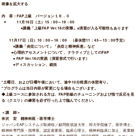
画像を拡大する
内 容：FAP上級 バージョン１６．０
11月16日（土）15：00～19：00
●講義「上級FAP Ver.16の実際」
※演習が入る可能性もあります
11月17日（日）10：00～16：00 （昼休憩11：45～13：00予定）
●講義「炎症について」「炎症と精神疾患」など
●心理的アセスメントについて 、ナラティブとしてのFAP
● FAP Ver.16の実践（演習形式で行います）
●ディスカッション、総括
*土曜日、および日曜午後において、途中10分程度の休憩有り。
*プログラムは当日内容が変更になる場合もございます。
◆上級コースに参加される方は、FAP初級のチューニングおよび指で
反応を見
る（クエリ）の練習を必ず行った上で臨んでください。
＜講 師＞
米沢 宏 精神科医・医学博士
ジャパンEAPシステムズ取締役／顧問医筑波大学、同大学院修了。医学博士。
精神科専門医・指導医。認定産業医。臨床心理士。精神科臨床に加え、産業精
神保健、依存症問題、家族問題、思春期問題、PTSD問題、組織論、カウンセ