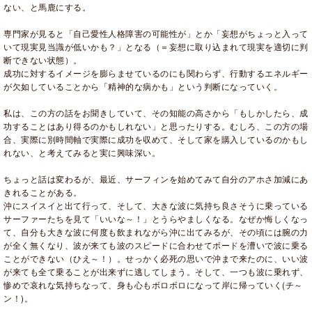
ない、と馬鹿にする。
専門家が見ると「自己愛性人格障害の可能性が」とか「妄想がちょっと入って
いて現実見当識が低いかも？」となる（＝妄想に取り込まれて現実を適切に判
断できない状態）。
成功に対するイメージを膨らませているのにも関わらず、行動するエネルギー
が欠如していることから「精神的な病かも」という判断になっていく。
私は、この方の話をお聞きしていて、その知能の高さから「もしかしたら、成
功することはあり得るのかもしれない」と思ったりする。むしろ、この方の場
合、実際に別時間軸で実際に成功を収めて、そして家を購入しているのかもし
れない、と考えてみると実に興味深い。
ちょっと話は変わるが、最近、サーフィンを始めてみて自分のアホさ加減にあ
きれることがある。
沖にスイスイと出て行って、そして、大きな波に気持ち良さそうに乗っている
サーファーたちを見て「いいな～！」とうらやましくなる。なぜか悔しくなっ
て、自分も大きな波に何度も飲まれながら沖に出てみるが、その頃には腕の力
が全く無くなり、波が来ても波のスピードに合わせてボードを漕いで波に乗る
ことができない（ひえ～！）。せっかく必死の思いで沖まで来たのに、いい波
が来ても全て乗ることが出来ずに逃してしまう。そして、一つも波に乗れず、
惨めで哀れな気持ちなって、身も心もボロボロになって岸に帰っていく(チ～
ン！)。