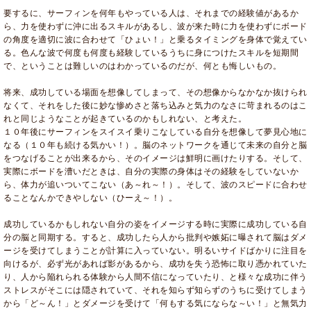
要するに、サーフィンを何年もやっている人は、それまでの経験値があるか
ら、力を使わずに沖に出るスキルがあるし、波が来た時に力を使わずにボード
の角度を適切に波に合わせて「ひょい！」と乗るタイミングを身体で覚えてい
る。色んな波で何度も何度も経験しているうちに身につけたスキルを短期間
で、ということは難しいのはわかっているのだが、何とも悔しいもの。
将来、成功している場面を想像してしまって、その想像からなかなか抜けられ
なくて、それをした後に妙な惨めさと落ち込みと気力のなさに苛まれるのはこ
れと同じようなことが起きているのかもしれない、と考えた。
１０年後にサーフィンをスイスイ乗りこなしている自分を想像して夢見心地に
なる（１０年も続ける気かい！）。脳のネットワークを通じて未来の自分と脳
をつなげることが出来るから、そのイメージは鮮明に画けたりする。そして、
実際にボードを漕いだときは、自分の実際の身体はその経験をしていないか
ら、体力が追いついてこない（あ～れ～！）。そして、波のスピードに合わせ
ることなんかできやしない（ひーえ～！）。
成功しているかもしれない自分の姿をイメージする時に実際に成功している自
分の脳と同期する。すると、成功したら人から批判や嫉妬に曝されて脳はダメ
ージを受けてしまうことが計算に入っていない。明るいサイドばかりに注目を
向けるが、必ず光があれば影があるから、成功を失う恐怖に取り憑かれていた
り、人から陥れられる体験から人間不信になっていたり、と様々な成功に伴う
ストレスがそこには隠されていて、それを知らず知らずのうちに受けてしまう
から「ど～ん！」とダメージを受けて「何もする気にならな～い！」と無気力