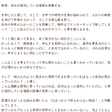
将来、自分が成功している場面を想像する。
大学に入り直して、そして、大学での研究や文章が認められて、人からの称賛
を浴びて年収が上がって、そして立派な家を買う。
自分の年収が上がったことを想像して、物件までインターネットで探してしま
って「ここに住んだらどうなるのだろう？」と夢を膨らませる。
フッと我に返って見ると、全く気力がない自分がここにいる。
かったるくて、面倒臭くて、何もする気持ちになれない。成功を夢見るのだっ
たらもっと勉強すればいいのに、と自分ではわかっているのに、それが出来な
い。本すらまともに読むことができない。
こんなことを考えていたって何も変わらないことも重々わかっているのに、気
力が湧かないから何もできない。
そして「他の人のように恵まれた環境で生まれ育っていればもっと状況が変わ
っていたのに？」と嘆く。
こんな過酷な環境に育っていなければ、自分はもっと成功していたのに、と再
び成功している場面の想像の世界へと戻っていく。
普通の人がこんな悩みを聞いたら「口ばっかりで何もやらない弱虫！」と判断
してしまう。
頭でっかちでちっとも現実の世界のことをわかっちゃいないし、見ようともし