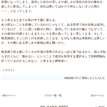
状態になってしまう。成功した自分の苦しさや虚しさが現在の自分の惨めさ、
虚しさに変化してしまって「自分は嘆いてばかりで何もしないダメ人間だ
～！」となってしまう。
そう考えると全てが私の中で腑に落ちる。
あり得ないことを想像しているわけじゃなくて、ある世界で自分自身は成功し
ているけど、そこに思いを馳せた時に、成功している自分の脳とつながって、
その成功の代償ともいえるストレスを受け負ってしまい苦しくなる。そして、
無意識的にそこに行くのを拒絶したくなる。なぜなら成功は表面的には美しい
が、その裏にある苦しみや孤独は堪え難いから。
無意識で何も無いブッタの中道の世界の方がよっぽど楽であるから、知らず知
らずのうちに「動かない」ということで成功を拒否する選択をして別時間軸を
作っているのかもしれない、と考えると興味深い。
（つづく）
大嶋信頼ブログ 緊張しちゃう人たち
<前のページ
ブログ一覧一覧
次のページ>